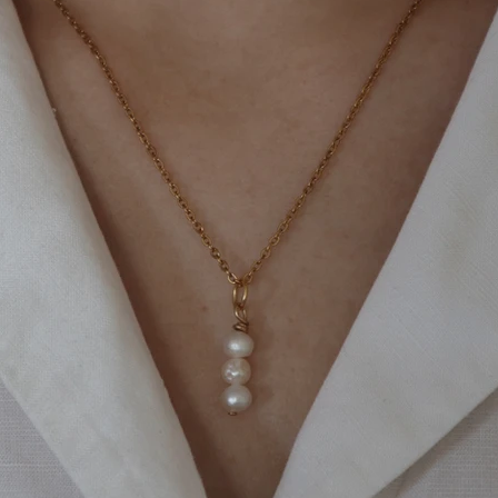
d’oreilles créoles de 15 mm de diamètre et ornées d’une
perle d’eau douce
en savoir plus
 qui vous accompagnera dans la vie de tous les jours. Ce
bijou est offert en différents agencements.
Matériaux :
inoxydable ou Acier Inoxydable Plaqué Or 18 carats
- Perle d’eau douce : blanche, noire ou rose
es perles d’eau douce varient dans leur forme et leur taille,
car elles sont
r la nature, c’est ce qui rend chacune d’elles unique. *