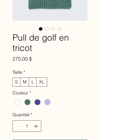
Pull de golf en
tricot
Prix
275,00 $
Taille
*
S
M
L
XL
Couleur
*
Quantité
*